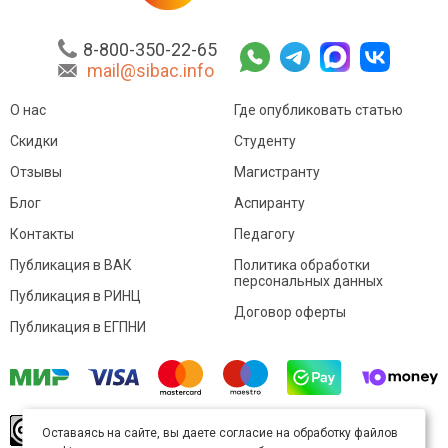
8-800-350-22-65
mail@sibac.info
О нас
Где опубликовать статью
Скидки
Студенту
Отзывы
Магистранту
Блог
Аспиранту
Контакты
Педагогу
Публикация в ВАК
Политика обработки
персональных данных
Публикация в РИНЦ
Договор оферты
Публикация в ЕГПНИ
© Sibac.info 2026. Все права защищены.
Это
Оставаясь на сайте, вы даете согласие на обработку файлов
произведение доступно по
лицензии Creative