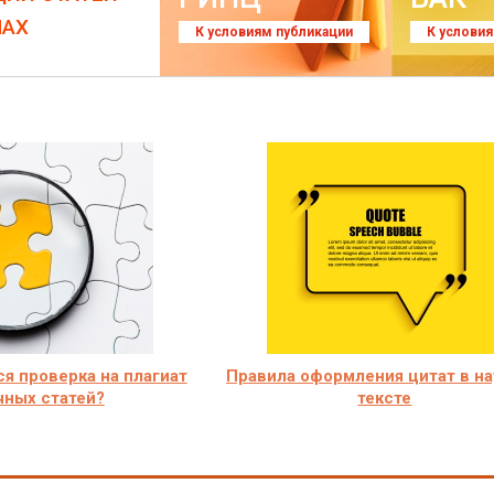
ЛАХ
К условиям публикации
К услови
я проверка на плагиат
Правила оформления цитат в н
чных статей?
тексте