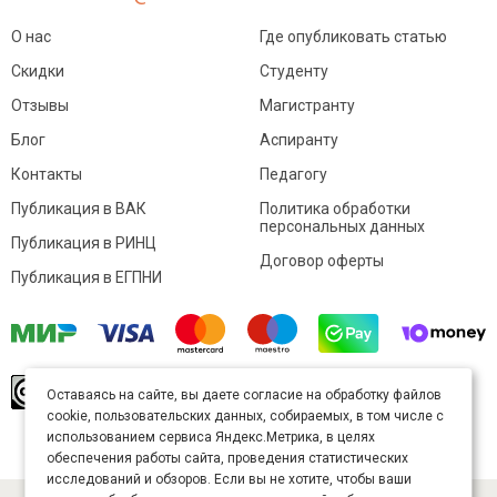
О нас
Где опубликовать статью
Скидки
Студенту
Отзывы
Магистранту
Блог
Аспиранту
Контакты
Педагогу
Публикация в ВАК
Политика обработки
персональных данных
Публикация в РИНЦ
Договор оферты
Публикация в ЕГПНИ
© Sibac.info 2026. Все права защищены.
Это
Оставаясь на сайте, вы даете согласие на обработку файлов
произведение доступно по
лицензии Creative
cookie, пользовательских данных, собираемых, в том числе с
Commons «Attribution» («Атрибуция») 4.0
Непортированная
.
использованием сервиса Яндекс.Метрика, в целях
Карта сайта
обеспечения работы сайта, проведения статистических
исследований и обзоров. Если вы не хотите, чтобы ваши