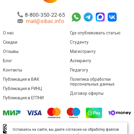
8-800-350-22-65
mail@sibac.info
О нас
Где опубликовать статью
Скидки
Студенту
Отзывы
Магистранту
Блог
Аспиранту
Контакты
Педагогу
Публикация в ВАК
Политика обработки
персональных данных
Публикация в РИНЦ
Договор оферты
Публикация в ЕГПНИ
© Sibac.info 2026. Все права защищены.
Это
Оставаясь на сайте, вы даете согласие на обработку файлов
произведение доступно по
лицензии Creative