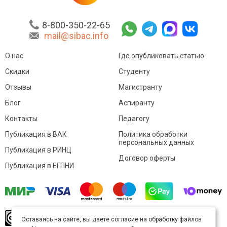
8-800-350-22-65
mail@sibac.info
О нас
Где опубликовать статью
Скидки
Студенту
Отзывы
Магистранту
Блог
Аспиранту
Контакты
Педагогу
Публикация в ВАК
Политика обработки
персональных данных
Публикация в РИНЦ
Договор оферты
Публикация в ЕГПНИ
© Sibac.info 2026. Все права защищены.
Это
Оставаясь на сайте, вы даете согласие на обработку файлов
произведение доступно по
лицензии Creative