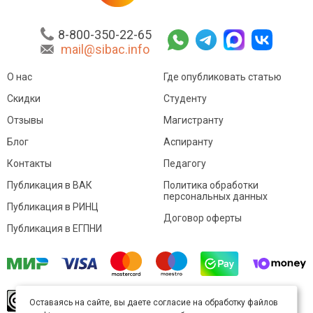
8-800-350-22-65
mail@sibac.info
О нас
Где опубликовать статью
Скидки
Студенту
Отзывы
Магистранту
Блог
Аспиранту
Контакты
Педагогу
Публикация в ВАК
Политика обработки
персональных данных
Публикация в РИНЦ
Договор оферты
Публикация в ЕГПНИ
© Sibac.info 2026. Все права защищены.
Это
Оставаясь на сайте, вы даете согласие на обработку файлов
произведение доступно по
лицензии Creative