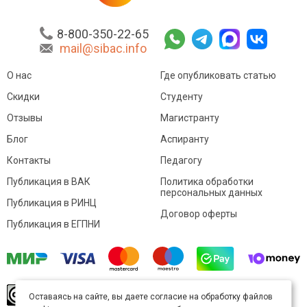
8-800-350-22-65
mail@sibac.info
О нас
Где опубликовать статью
Скидки
Студенту
Отзывы
Магистранту
Блог
Аспиранту
Контакты
Педагогу
Публикация в ВАК
Политика обработки
персональных данных
Публикация в РИНЦ
Договор оферты
Публикация в ЕГПНИ
© Sibac.info 2026. Все права защищены.
Это
Оставаясь на сайте, вы даете согласие на обработку файлов
произведение доступно по
лицензии Creative