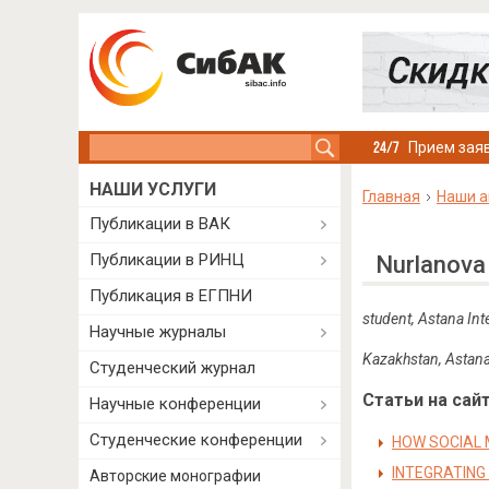
Search this site
Прием заяв
НАШИ УСЛУГИ
Главная
Наши а
Публикации в ВАК
Публикации в РИНЦ
Nurlanova
Публикация в ЕГПНИ
student,
Astana Inte
Научные журналы
Kazakhstan, Astan
Студенческий журнал
Статьи на сайт
Научные конференции
Студенческие конференции
HOW SOCIAL 
INTEGRATING
Авторские монографии