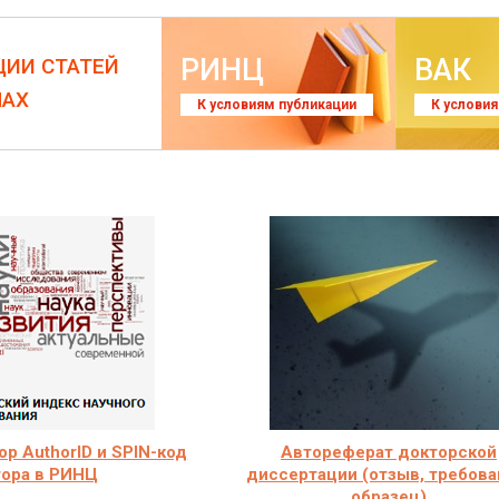
РИНЦ
ВАК
ЦИИ СТАТЕЙ
ЛАХ
К условиям публикации
К услови
р AuthorID и SPIN-код
Автореферат докторской
тора в РИНЦ
диссертации (отзыв, требова
образец)