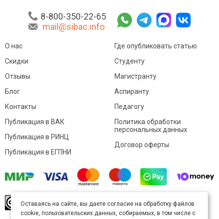
8-800-350-22-65
mail@sibac.info
О нас
Где опубликовать статью
Скидки
Студенту
Отзывы
Магистранту
Блог
Аспиранту
Контакты
Педагогу
Публикация в ВАК
Политика обработки
персональных данных
Публикация в РИНЦ
Договор оферты
Публикация в ЕГПНИ
© Sibac.info 2026. Все права защищены.
Это
Оставаясь на сайте, вы даете согласие на обработку файлов
произведение доступно по
лицензии Creative
cookie, пользовательских данных, собираемых, в том числе с
Commons «Attribution» («Атрибуция») 4.0