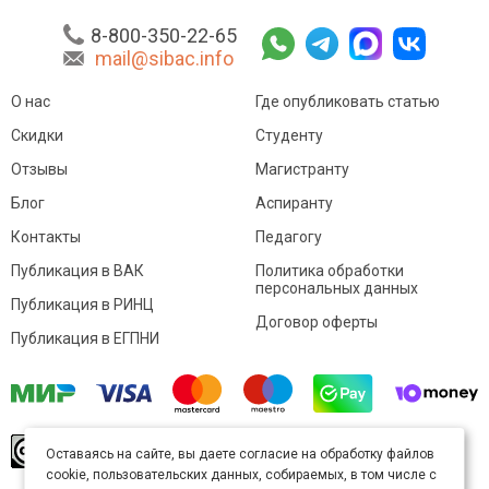
8-800-350-22-65
mail@sibac.info
О нас
Где опубликовать статью
Скидки
Студенту
Отзывы
Магистранту
Блог
Аспиранту
Контакты
Педагогу
Публикация в ВАК
Политика обработки
персональных данных
Публикация в РИНЦ
Договор оферты
Публикация в ЕГПНИ
© Sibac.info 2026. Все права защищены.
Это
Оставаясь на сайте, вы даете согласие на обработку файлов
произведение доступно по
лицензии Creative
cookie, пользовательских данных, собираемых, в том числе с
Commons «Attribution» («Атрибуция») 4.0