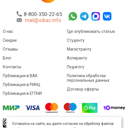
8-800-350-22-65
mail@sibac.info
О нас
Где опубликовать статью
Скидки
Студенту
Отзывы
Магистранту
Блог
Аспиранту
Контакты
Педагогу
Публикация в ВАК
Политика обработки
персональных данных
Публикация в РИНЦ
Договор оферты
Публикация в ЕГПНИ
© Sibac.info 2026. Все права защищены.
Это
Оставаясь на сайте, вы даете согласие на обработку файлов
произведение доступно по
лицензии Creative