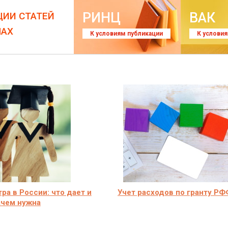
РИНЦ
ВАК
ЦИИ СТАТЕЙ
ЛАХ
К условиям публикации
К услови
ра в России: что дает и
Учет расходов по гранту Р
ачем нужна