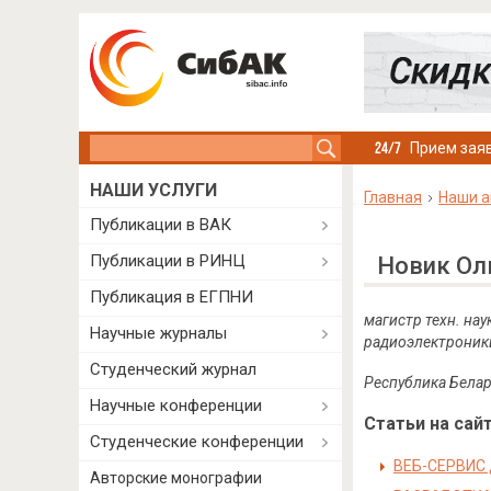
Search this site
Прием заяв
НАШИ УСЛУГИ
Главная
Наши а
Публикации в ВАК
Публикации в РИНЦ
Новик Ол
Публикация в ЕГПНИ
магистр техн. нау
Научные журналы
радиоэлектроник
Студенческий журнал
Республика Белар
Научные конференции
Статьи на сайт
Студенческие конференции
ВЕБ-СЕРВИС
Авторские монографии