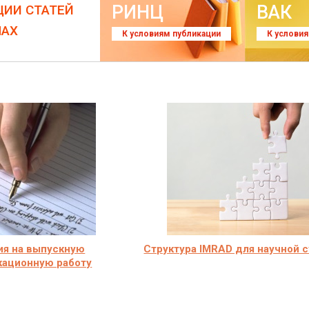
РИНЦ
ВАК
ЦИИ СТАТЕЙ
ЛАХ
К условиям публикации
К услови
ия на выпускную
Структура IMRAD для научной 
кационную работу