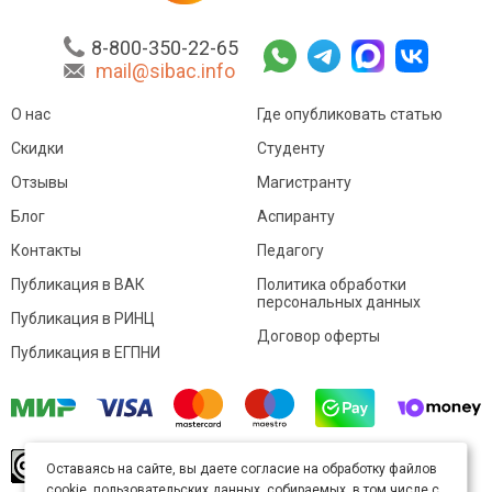
8-800-350-22-65
mail@sibac.info
О нас
Где опубликовать статью
Скидки
Студенту
Отзывы
Магистранту
Блог
Аспиранту
Контакты
Педагогу
Публикация в ВАК
Политика обработки
персональных данных
Публикация в РИНЦ
Договор оферты
Публикация в ЕГПНИ
© Sibac.info 2026. Все права защищены.
Это
Оставаясь на сайте, вы даете согласие на обработку файлов
произведение доступно по
лицензии Creative
cookie, пользовательских данных, собираемых, в том числе с