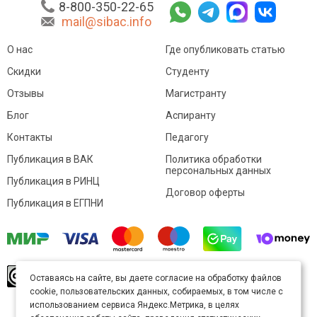
8-800-350-22-65
mail@sibac.info
О нас
Где опубликовать статью
Скидки
Студенту
Отзывы
Магистранту
Блог
Аспиранту
Контакты
Педагогу
Публикация в ВАК
Политика обработки
персональных данных
Публикация в РИНЦ
Договор оферты
Публикация в ЕГПНИ
© Sibac.info 2026. Все права защищены.
Это
Оставаясь на сайте, вы даете согласие на обработку файлов
произведение доступно по
лицензии Creative
cookie, пользовательских данных, собираемых, в том числе с
Commons «Attribution» («Атрибуция») 4.0
Непортированная
.
использованием сервиса Яндекс.Метрика, в целях
Карта сайта