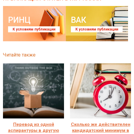
РИНЦ
ВАК
К условиям публикации
К условиям публикации
Читайте также
Перевод из одной
Сколько же действителен
аспирантуры в другую
кандидатский минимум в