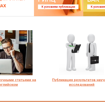
ЛАХ
К условиям публикации
К услови
аучными статьями на
Публикация результатов нау
нглийском
исследований