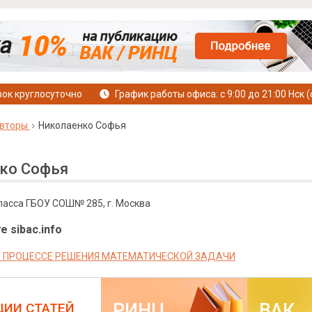
ок круглосуточно
График работы офиса: с 9:00 до 21:00 Нск (
вторы
Николаенко Софья
ко Софья
ласса ГБОУ СОШ№ 285, г. Москва
е sibac.info
О ПРОЦЕССЕ РЕШЕНИЯ МАТЕМАТИЧЕСКОЙ ЗАДАЧИ
РИНЦ
ВАК
ЦИИ СТАТЕЙ