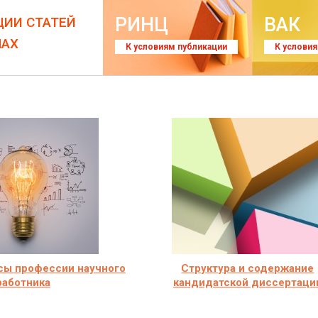
РИНЦ
ВАК
ЦИИ СТАТЕЙ
ЛАХ
К условиям публикации
К услови
сы профессии научного
Структура и содержание
работника
кандидатской диссертаци