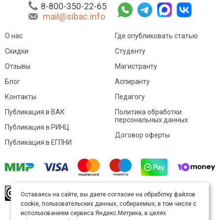
8-800-350-22-65
mail@sibac.info
О нас
Где опубликовать статью
Скидки
Студенту
Отзывы
Магистранту
Блог
Аспиранту
Контакты
Педагогу
Публикация в ВАК
Политика обработки
персональных данных
Публикация в РИНЦ
Договор оферты
Публикация в ЕГПНИ
© Sibac.info 2026. Все права защищены.
Это
Оставаясь на сайте, вы даете согласие на обработку файлов
произведение доступно по
лицензии Creative
cookie, пользовательских данных, собираемых, в том числе с
Commons «Attribution» («Атрибуция») 4.0
Непортированная
.
использованием сервиса Яндекс.Метрика, в целях