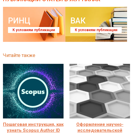
РИНЦ
ВАК
К условиям публикации
К условиям публикации
Читайте также
Пошаговая инструкция, как
Оформление научно-
узнать Scopus Author ID
исследовательской