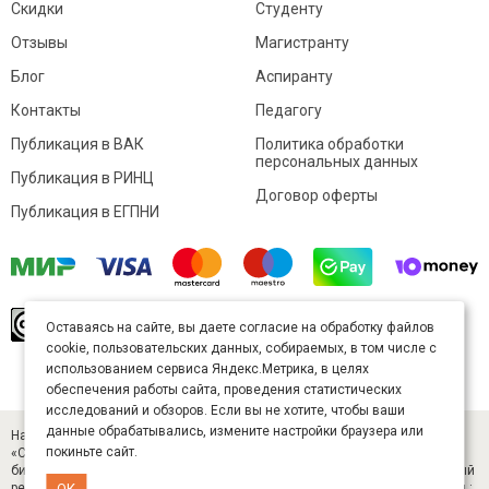
Скидки
Студенту
Отзывы
Магистранту
Блог
Аспиранту
Контакты
Педагогу
Публикация в ВАК
Политика обработки
персональных данных
Публикация в РИНЦ
Договор оферты
Публикация в ЕГПНИ
© Sibac.info 2026. Все права защищены.
Это
Оставаясь на сайте, вы даете согласие на обработку файлов
произведение доступно по
лицензии Creative
cookie, пользовательских данных, собираемых, в том числе с
Commons «Attribution» («Атрибуция») 4.0
Непортированная
.
использованием сервиса Яндекс.Метрика, в целях
Карта сайта
обеспечения работы сайта, проведения статистических
исследований и обзоров. Если вы не хотите, чтобы ваши
данные обрабатывались, измените настройки браузера или
Научный журнал «Студенческий» (ISSN 2541-9412). Издатель — ООО
покиньте сайт.
«СибАК» (ИНН 5402054157). Размещается в Научной электронной
библиотеке eLIBRARY.RU (договор № 445-11/2019 от 05.11.2019). Главный
редактор — Старченко И. Б., д-р техн. наук. E-mail: student@sibac.info, тел.:
ОК