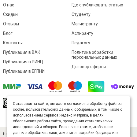
О нас
Где опубликовать статью
Скидки
Студенту
Отзывы
Магистранту
Блог
Аспиранту
Контакты
Педагогу
Публикация в ВАК
Политика обработки
персональных данных
Публикация в РИНЦ
Договор оферты
Публикация в ЕГПНИ
© Sibac.info 2026. Все права защищены.
Это
Оставаясь на сайте, вы даете согласие на обработку файлов
произведение доступно по
лицензии Creative
cookie, пользовательских данных, собираемых, в том числе с
Commons «Attribution» («Атрибуция») 4.0
Непортированная
.
использованием сервиса Яндекс.Метрика, в целях
Карта сайта
обеспечения работы сайта, проведения статистических
исследований и обзоров. Если вы не хотите, чтобы ваши
данные обрабатывались, измените настройки браузера или
Научный журнал «Студенческий» (ISSN 2541-9412). Издатель — ООО