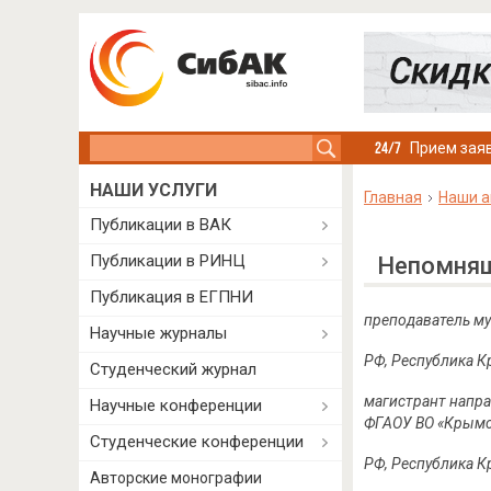
Search this site
Прием заяв
НАШИ УСЛУГИ
Главная
Наши а
Публикации в ВАК
Публикации в РИНЦ
Непомнящ
Публикация в ЕГПНИ
преподаватель м
Научные журналы
РФ, Республика Кр
Студенческий журнал
магистрант напра
Научные конференции
ФГАОУ ВО «Крымск
Студенческие конференции
РФ, Республика Кр
Авторские монографии