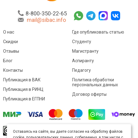
8-800-350-22-65
mail@sibac.info
О нас
Где опубликовать статью
Скидки
Студенту
Отзывы
Магистранту
Блог
Аспиранту
Контакты
Педагогу
Публикация в ВАК
Политика обработки
персональных данных
Публикация в РИНЦ
Договор оферты
Публикация в ЕГПНИ
© Sibac.info 2026. Все права защищены.
Это
Оставаясь на сайте, вы даете согласие на обработку файлов
произведение доступно по
лицензии Creative
cookie, пользовательских данных, собираемых, в том числе с