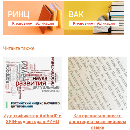
РИНЦ
ВАК
К условиям публикации
К условиям публикации
Читайте также
Идентификатор AuthorID и
Как правильно писать
SPIN-код автора в РИНЦ
аннотацию на английском
языке