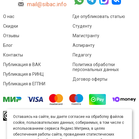
mail@sibac.info
О нас
Где опубликовать статью
Скидки
Студенту
Отзывы
Магистранту
Блог
Аспиранту
Контакты
Педагогу
Публикация в ВАК
Политика обработки
персональных данных
Публикация в РИНЦ
Договор оферты
Публикация в ЕГПНИ
© Sibac.info 2026. Все права защищены.
Это
Оставаясь на сайте, вы даете согласие на обработку файлов
произведение доступно по
лицензии Creative
cookie, пользовательских данных, собираемых, в том числе с
Commons «Attribution» («Атрибуция») 4.0
Непортированная
.
использованием сервиса Яндекс.Метрика, в целях
Карта сайта
обеспечения работы сайта, проведения статистических