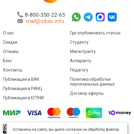
8-800-350-22-65
mail@sibac.info
О нас
Где опубликовать статью
Скидки
Студенту
Отзывы
Магистранту
Блог
Аспиранту
Контакты
Педагогу
Публикация в ВАК
Политика обработки
персональных данных
Публикация в РИНЦ
Договор оферты
Публикация в ЕГПНИ
© Sibac.info 2026. Все права защищены.
Это
Оставаясь на сайте, вы даете согласие на обработку файлов
произведение доступно по
лицензии Creative