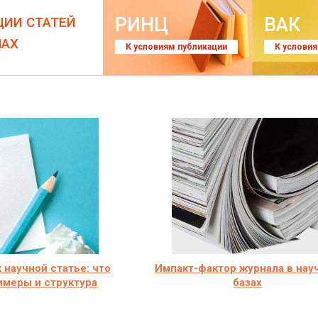
РИНЦ
ВАК
ЦИИ СТАТЕЙ
ЛАХ
К условиям публикации
К услови
 научной статье: что
Импакт-фактор журнала в нау
римеры и структура
базах