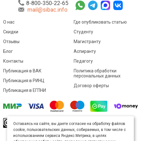
8-800-350-22-65
mail@sibac.info
О нас
Где опубликовать статью
Скидки
Студенту
Отзывы
Магистранту
Блог
Аспиранту
Контакты
Педагогу
Публикация в ВАК
Политика обработки
персональных данных
Публикация в РИНЦ
Договор оферты
Публикация в ЕГПНИ
© Sibac.info 2026. Все права защищены.
Это
Оставаясь на сайте, вы даете согласие на обработку файлов
произведение доступно по
лицензии Creative
cookie, пользовательских данных, собираемых, в том числе с
Commons «Attribution» («Атрибуция») 4.0
Непортированная
.
использованием сервиса Яндекс.Метрика, в целях
Карта сайта