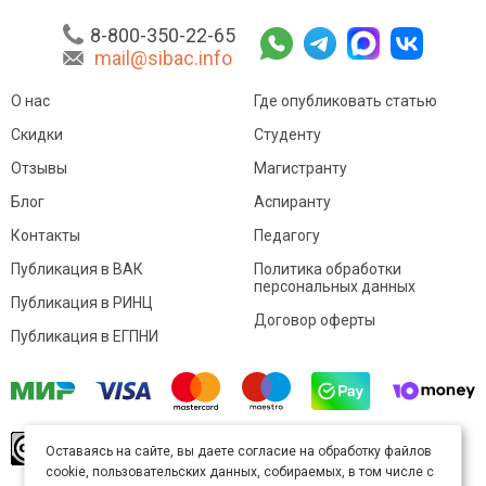
8-800-350-22-65
mail@sibac.info
О нас
Где опубликовать статью
Скидки
Студенту
Отзывы
Магистранту
Блог
Аспиранту
Контакты
Педагогу
Публикация в ВАК
Политика обработки
персональных данных
Публикация в РИНЦ
Договор оферты
Публикация в ЕГПНИ
© Sibac.info 2026. Все права защищены.
Это
Оставаясь на сайте, вы даете согласие на обработку файлов
произведение доступно по
лицензии Creative
cookie, пользовательских данных, собираемых, в том числе с
Commons «Attribution» («Атрибуция») 4.0