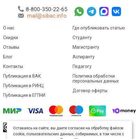
8-800-350-22-65
mail@sibac.info
О нас
Где опубликовать статью
Скидки
Студенту
Отзывы
Магистранту
Блог
Аспиранту
Контакты
Педагогу
Публикация в ВАК
Политика обработки
персональных данных
Публикация в РИНЦ
Договор оферты
Публикация в ЕГПНИ
© Sibac.info 2026. Все права защищены.
Это
Оставаясь на сайте, вы даете согласие на обработку файлов
произведение доступно по
лицензии Creative
cookie, пользовательских данных, собираемых, в том числе с
Commons «Attribution» («Атрибуция») 4.0