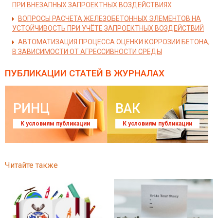
ПРИ ВНЕЗАПНЫХ ЗАПРОЕКТНЫХ ВОЗДЕЙСТВИЯХ
ВОПРОСЫ РАСЧЕТА ЖЕЛЕЗОБЕТОННЫХ ЭЛЕМЕНТОВ НА
УСТОЙЧИВОСТЬ ПРИ УЧЁТЕ ЗАПРОЕКТНЫХ ВОЗДЕЙСТВИЙ
АВТОМАТИЗАЦИЯ ПРОЦЕССА ОЦЕНКИ КОРРОЗИИ БЕТОНА,
В ЗАВИСИМОСТИ ОТ АГРЕССИВНОСТИ СРЕДЫ
ПУБЛИКАЦИИ СТАТЕЙ
В ЖУРНАЛАХ
РИНЦ
ВАК
К условиям публикации
К условиям публикации
Читайте также