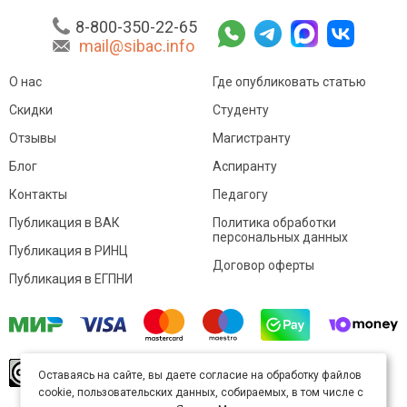
8-800-350-22-65
mail@sibac.info
О нас
Где опубликовать статью
Скидки
Студенту
Отзывы
Магистранту
Блог
Аспиранту
Контакты
Педагогу
Публикация в ВАК
Политика обработки
персональных данных
Публикация в РИНЦ
Договор оферты
Публикация в ЕГПНИ
© Sibac.info 2026. Все права защищены.
Это
Оставаясь на сайте, вы даете согласие на обработку файлов
произведение доступно по
лицензии Creative
cookie, пользовательских данных, собираемых, в том числе с
Commons «Attribution» («Атрибуция») 4.0