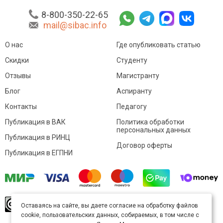
8-800-350-22-65
mail@sibac.info
О нас
Где опубликовать статью
Скидки
Студенту
Отзывы
Магистранту
Блог
Аспиранту
Контакты
Педагогу
Публикация в ВАК
Политика обработки
персональных данных
Публикация в РИНЦ
Договор оферты
Публикация в ЕГПНИ
© Sibac.info 2026. Все права защищены.
Это
Оставаясь на сайте, вы даете согласие на обработку файлов
произведение доступно по
лицензии Creative
cookie, пользовательских данных, собираемых, в том числе с
Commons «Attribution» («Атрибуция») 4.0