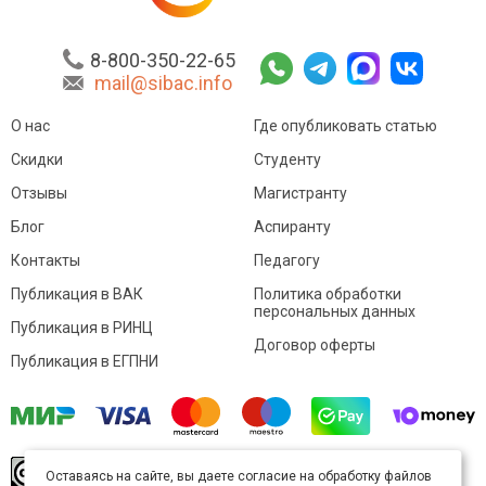
8-800-350-22-65
mail@sibac.info
О нас
Где опубликовать статью
Скидки
Студенту
Отзывы
Магистранту
Блог
Аспиранту
Контакты
Педагогу
Публикация в ВАК
Политика обработки
персональных данных
Публикация в РИНЦ
Договор оферты
Публикация в ЕГПНИ
© Sibac.info 2026. Все права защищены.
Это
Оставаясь на сайте, вы даете согласие на обработку файлов
произведение доступно по
лицензии Creative