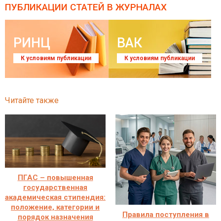
ПУБЛИКАЦИИ СТАТЕЙ
В ЖУРНАЛАХ
РИНЦ
ВАК
К условиям публикации
К условиям публикации
Читайте также
ПГАС – повышенная
государственная
академическая стипендия:
положение, категории и
Правила поступления в
порядок назначения