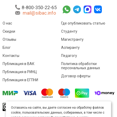
8-800-350-22-65
mail@sibac.info
О нас
Где опубликовать статью
Скидки
Студенту
Отзывы
Магистранту
Блог
Аспиранту
Контакты
Педагогу
Публикация в ВАК
Политика обработки
персональных данных
Публикация в РИНЦ
Договор оферты
Публикация в ЕГПНИ
© Sibac.info 2026. Все права защищены.
Это
Оставаясь на сайте, вы даете согласие на обработку файлов
произведение доступно по
лицензии Creative
cookie, пользовательских данных, собираемых, в том числе с
Commons «Attribution» («Атрибуция») 4.0