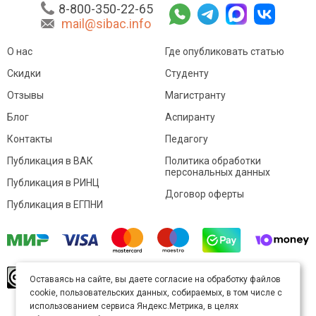
8-800-350-22-65
mail@sibac.info
О нас
Где опубликовать статью
Скидки
Студенту
Отзывы
Магистранту
Блог
Аспиранту
Контакты
Педагогу
Публикация в ВАК
Политика обработки
персональных данных
Публикация в РИНЦ
Договор оферты
Публикация в ЕГПНИ
© Sibac.info 2026. Все права защищены.
Это
Оставаясь на сайте, вы даете согласие на обработку файлов
произведение доступно по
лицензии Creative
cookie, пользовательских данных, собираемых, в том числе с
Commons «Attribution» («Атрибуция») 4.0
Непортированная
.
использованием сервиса Яндекс.Метрика, в целях