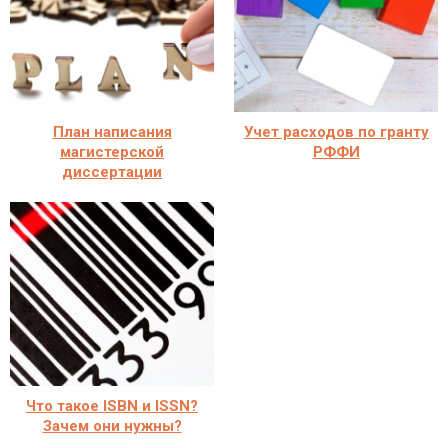
План написания
Учет расходов по гранту
магистерской
РФФИ
диссертации
Что такое ISBN и ISSN?
Зачем они нужны?