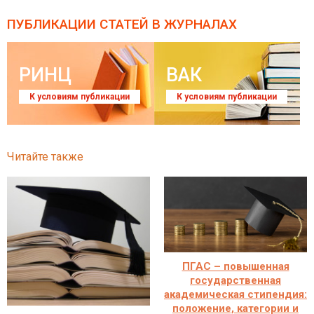
ПУБЛИКАЦИИ СТАТЕЙ
В ЖУРНАЛАХ
РИНЦ
ВАК
К условиям публикации
К условиям публикации
Читайте также
ПГАС – повышенная
государственная
академическая стипендия:
положение, категории и