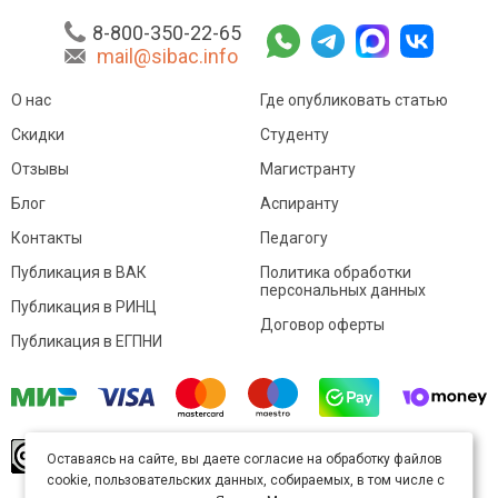
8-800-350-22-65
mail@sibac.info
О нас
Где опубликовать статью
Скидки
Студенту
Отзывы
Магистранту
Блог
Аспиранту
Контакты
Педагогу
Публикация в ВАК
Политика обработки
персональных данных
Публикация в РИНЦ
Договор оферты
Публикация в ЕГПНИ
© Sibac.info 2026. Все права защищены.
Это
Оставаясь на сайте, вы даете согласие на обработку файлов
произведение доступно по
лицензии Creative
cookie, пользовательских данных, собираемых, в том числе с
Commons «Attribution» («Атрибуция») 4.0