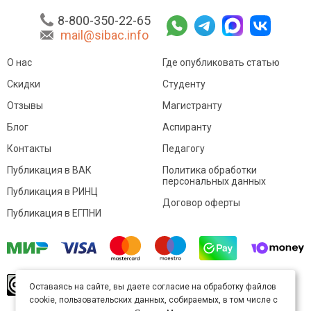
8-800-350-22-65
mail@sibac.info
О нас
Где опубликовать статью
Скидки
Студенту
Отзывы
Магистранту
Блог
Аспиранту
Контакты
Педагогу
Публикация в ВАК
Политика обработки
персональных данных
Публикация в РИНЦ
Договор оферты
Публикация в ЕГПНИ
© Sibac.info 2026. Все права защищены.
Это
Оставаясь на сайте, вы даете согласие на обработку файлов
произведение доступно по
лицензии Creative
cookie, пользовательских данных, собираемых, в том числе с
Commons «Attribution» («Атрибуция») 4.0