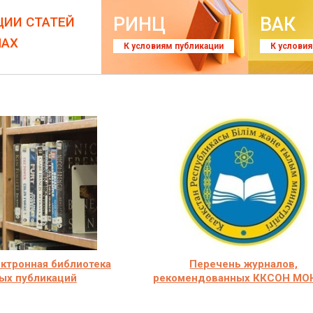
РИНЦ
ВАК
ЦИИ СТАТЕЙ
ЛАХ
К условиям публикации
К услови
лектронная библиотека
Перечень журналов,
ых публикаций
рекомендованных ККСОН МО