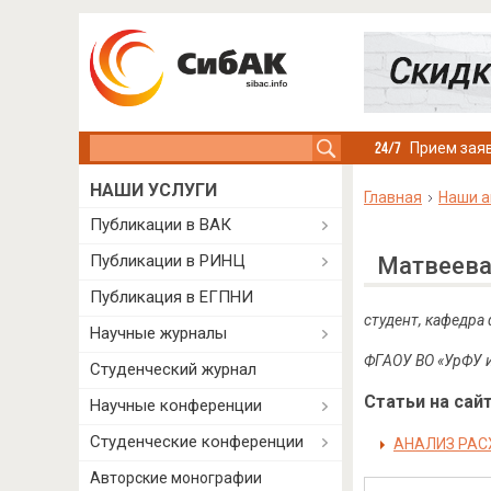
Search this site
Прием заяв
НАШИ УСЛУГИ
Главная
Наши а
Публикации в ВАК
Публикации в РИНЦ
Матвеева
Публикация в ЕГПНИ
студент, кафедра
Научные журналы
ФГАОУ ВО «УрФУ и
Студенческий журнал
Статьи на сайт
Научные конференции
Студенческие конференции
АНАЛИЗ РА
Авторские монографии