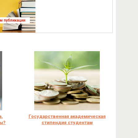
ям публикации
а,
Государственная академическая
ры?
стипендия студентам