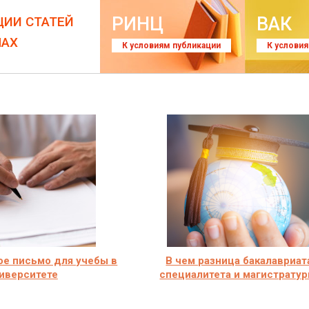
РИНЦ
ВАК
ЦИИ СТАТЕЙ
ЛАХ
К условиям публикации
К услови
е письмо для учебы в
В чем разница бакалавриат
иверситете
специалитета и магистрату