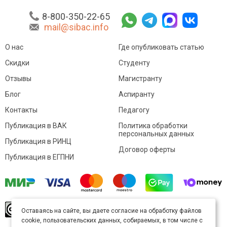
8-800-350-22-65
mail@sibac.info
О нас
Где опубликовать статью
Скидки
Студенту
Отзывы
Магистранту
Блог
Аспиранту
Контакты
Педагогу
Публикация в ВАК
Политика обработки
персональных данных
Публикация в РИНЦ
Договор оферты
Публикация в ЕГПНИ
© Sibac.info 2026. Все права защищены.
Это
Оставаясь на сайте, вы даете согласие на обработку файлов
произведение доступно по
лицензии Creative
cookie, пользовательских данных, собираемых, в том числе с
Commons «Attribution» («Атрибуция») 4.0