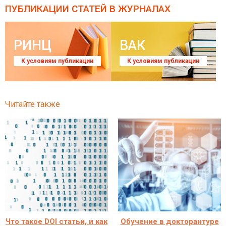
ПУБЛИКАЦИИ СТАТЕЙ
В ЖУРНАЛАХ
РИНЦ
ВАК
К условиям публикации
К условиям публикации
Читайте также
Что такое DOI статьи, и как
Обучение в докторантуре