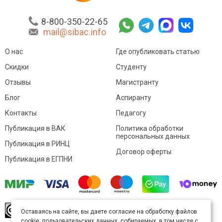
8-800-350-22-65
mail@sibac.info
О нас
Где опубликовать статью
Скидки
Студенту
Отзывы
Магистранту
Блог
Аспиранту
Контакты
Педагогу
Публикация в ВАК
Политика обработки
персональных данных
Публикация в РИНЦ
Договор оферты
Публикация в ЕГПНИ
© Sibac.info 2026. Все права защищены.
Это
Оставаясь на сайте, вы даете согласие на обработку файлов
произведение доступно по
лицензии Creative
cookie, пользовательских данных, собираемых, в том числе с