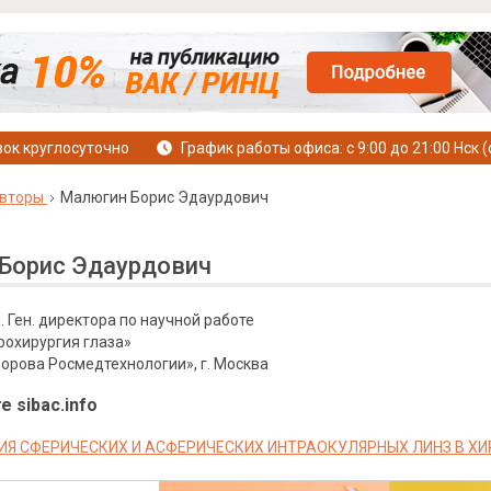
ок круглосуточно
График работы офиса: с 9:00 до 21:00 Нск (
вторы
Малюгин Борис Эдаурдович
Борис Эдаурдович
ам. Ген. директора по научной работе
охирургия глаза»
едорова Росмедтехнологии», г. Москва
е sibac.info
Я СФЕРИЧЕСКИХ И АСФЕРИЧЕСКИХ ИНТРАОКУЛЯРНЫХ ЛИНЗ В ХИ