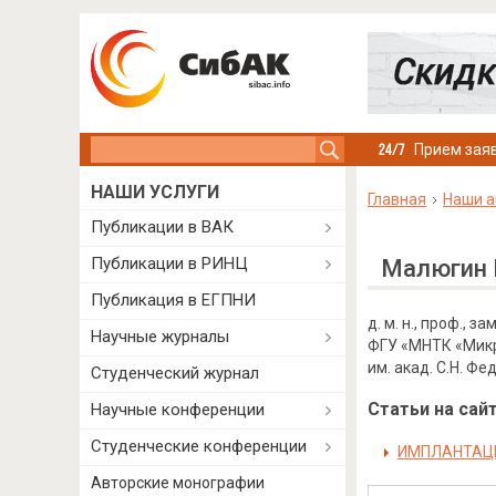
Search this site
Прием заяв
НАШИ УСЛУГИ
Главная
Наши а
Публикации в ВАК
Публикации в РИНЦ
Малюгин 
Публикация в ЕГПНИ
д. м. н., проф., з
Научные журналы
ФГУ «МНТК «Микр
им. акад. С.Н. Ф
Студенческий журнал
Статьи на сайт
Научные конференции
Студенческие конференции
ИМПЛАНТАЦИ
Авторские монографии