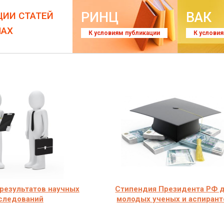
РИНЦ
ВАК
ЦИИ СТАТЕЙ
ЛАХ
К условиям публикации
К услови
результатов научных
Стипендия Президента РФ 
следований
молодых ученых и аспирант