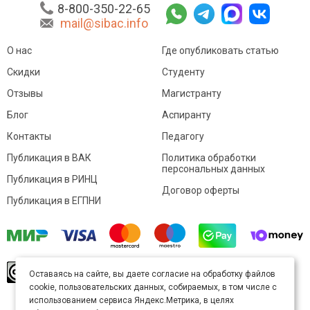
8-800-350-22-65
mail@sibac.info
О нас
Где опубликовать статью
Скидки
Студенту
Отзывы
Магистранту
Блог
Аспиранту
Контакты
Педагогу
Публикация в ВАК
Политика обработки
персональных данных
Публикация в РИНЦ
Договор оферты
Публикация в ЕГПНИ
© Sibac.info 2026. Все права защищены.
Это
Оставаясь на сайте, вы даете согласие на обработку файлов
произведение доступно по
лицензии Creative
cookie, пользовательских данных, собираемых, в том числе с
Commons «Attribution» («Атрибуция») 4.0
Непортированная
.
использованием сервиса Яндекс.Метрика, в целях