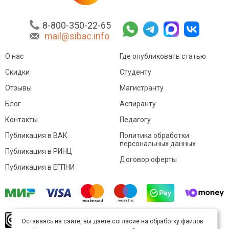
8-800-350-22-65
mail@sibac.info
О нас
Где опубликовать статью
Скидки
Студенту
Отзывы
Магистранту
Блог
Аспиранту
Контакты
Педагогу
Публикация в ВАК
Политика обработки
персональных данных
Публикация в РИНЦ
Договор оферты
Публикация в ЕГПНИ
© Sibac.info 2026. Все права защищены.
Это
Оставаясь на сайте, вы даете согласие на обработку файлов
произведение доступно по
лицензии Creative