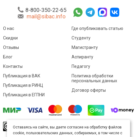
8-800-350-22-65
mail@sibac.info
О нас
Где опубликовать статью
Скидки
Студенту
Отзывы
Магистранту
Блог
Аспиранту
Контакты
Педагогу
Публикация в ВАК
Политика обработки
персональных данных
Публикация в РИНЦ
Договор оферты
Публикация в ЕГПНИ
© Sibac.info 2026. Все права защищены.
Это
Оставаясь на сайте, вы даете согласие на обработку файлов
произведение доступно по
лицензии Creative
cookie, пользовательских данных, собираемых, в том числе с
Commons «Attribution» («Атрибуция») 4.0