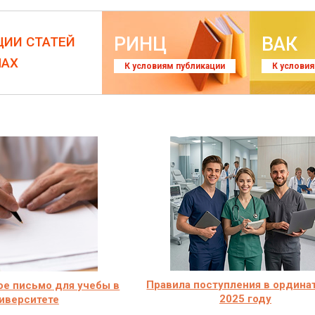
РИНЦ
ВАК
ЦИИ СТАТЕЙ
ЛАХ
К условиям публикации
К услови
Правила поступления в ордина
е письмо для учебы в
2025 году
иверситете