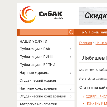
Search this site
Прием заяв
НАШИ УСЛУГИ
Главная
Наши а
Публикации в ВАК
Публикации в РИНЦ
Лябишев 
Публикация в ЕГПНИ
магистрант, кафе
Научные журналы
РФ, г. Благовеще
Студенческий журнал
Статьи на сайт
Научные конференции
Студенческие конференции
СОВЕРШЕНСТ
ПОНЯТИЕ И 
Авторские монографии