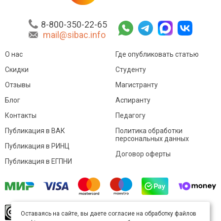
8-800-350-22-65
mail@sibac.info
О нас
Где опубликовать статью
Скидки
Студенту
Отзывы
Магистранту
Блог
Аспиранту
Контакты
Педагогу
Публикация в ВАК
Политика обработки
персональных данных
Публикация в РИНЦ
Договор оферты
Публикация в ЕГПНИ
© Sibac.info 2026. Все права защищены.
Это
Оставаясь на сайте, вы даете согласие на обработку файлов
произведение доступно по
лицензии Creative