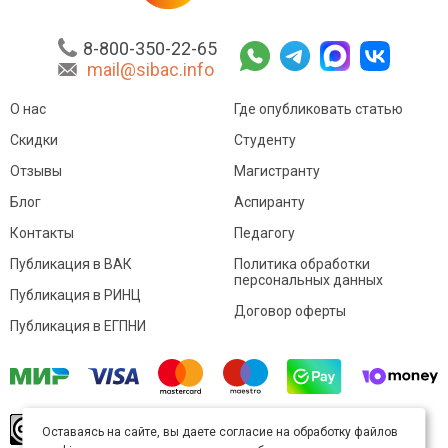
8-800-350-22-65
mail@sibac.info
О нас
Где опубликовать статью
Скидки
Студенту
Отзывы
Магистранту
Блог
Аспиранту
Контакты
Педагогу
Публикация в ВАК
Политика обработки
персональных данных
Публикация в РИНЦ
Договор оферты
Публикация в ЕГПНИ
© Sibac.info 2026. Все права защищены.
Это
Оставаясь на сайте, вы даете согласие на обработку файлов
произведение доступно по
лицензии Creative